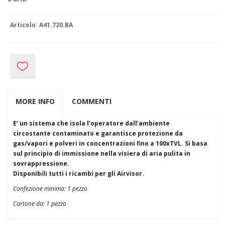
S3
Esd
Alimentari
Articolo:
A41.720.BA
Accessori per calzatura
Stivali
Protezioni
Vista/Occhi
Occhiali + Mascherine
Schermi
Vie Respiratorie
MORE INFO
COMMENTI
FFP1
FFP2
FFP3
E’ un sistema che isola l’operatore dall’ambiente
Semimaschere+ Pieno Facciale
circostante contaminato e garantisce protezione da
Autorespiratori
gas/vapori e polveri in concentrazioni fino a 100xTVL. Si basa
Udito
sul principio di immissione nella visiera di aria pulita in
Tappi
sovrappressione.
Cuffie
Disponibili tutti i ricambi per gli Airvisor.
Capo
Confezione minima: 1 pezzo
Saldatura
Materiale vario
Cartone da:
1 pezzo
Anticaduta
Imbragature +cordini