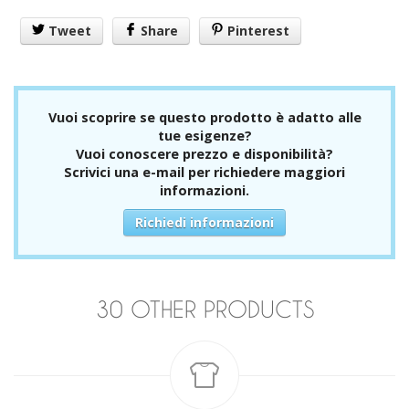
Varie
Tweet
Share
Pinterest
Pronto Soccorso
Infermeria
Armadietti / Valigette
Pacco reintegro
Lavaocchi
Vuoi scoprire se questo prodotto è adatto alle
Pulizia e contenitori
tue esigenze?
Pulizia
Vuoi conoscere prezzo e disponibilità?
Contenitori
Scrivici una e-mail per richiedere maggiori
Materiale assorbente
informazioni.
Cartaceo e lavamani
Carta
Richiedi informazioni
Lavamani
Segnaletica
Imballaggi
Protezione civile
30 OTHER PRODUCTS
Prodotti chimici
Antincendio
Sollevamento
indossa le tue idee