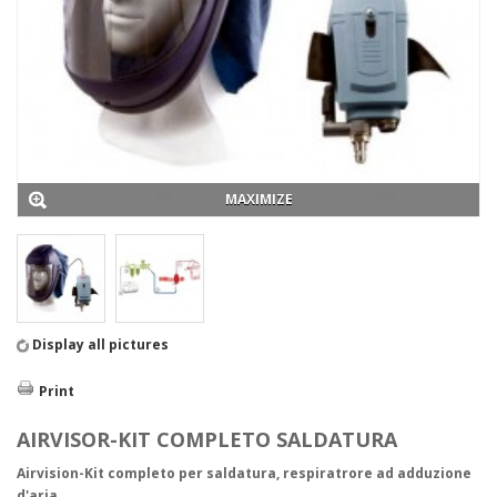
Abiti da lavoro
Abbigliamento Tecnico
Antifreddo
Antiacido
Alimentare
Ignifugo
Saldatura
Boscaiolo
Dielettrico
MAXIMIZE
Alta visibilità
Tyvek e Monouso
Antipioggia
Sottoabiti
Promozionale
Protezione Civile
Display all pictures
Grembiuli
Calzature
BASSE
Print
S1P
S3
AIRVISOR-KIT COMPLETO SALDATURA
ALTE
Airvision-Kit completo per saldatura, respiratrore ad adduzione
S1P
d'aria.