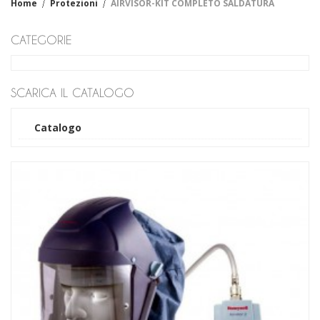
Home
Protezioni
AIRVISOR-KIT COMPLETO SALDATURA
Fiore
Crosta
CATEGORIE
Filato
Cotone
Sintetico
Impregnati
SCARICA IL CATALOGO
Cotone
Sintetico
Catalogo
Monouso-casalinga
Lattice
Vinile
Nitrile
Industriali - Casalinghi
Tecnici
Antiscannamento
Antifreddo
Antiacido
Anticalore
Antivibrazione
Dielettrici
Manicotti
Abbigliamento