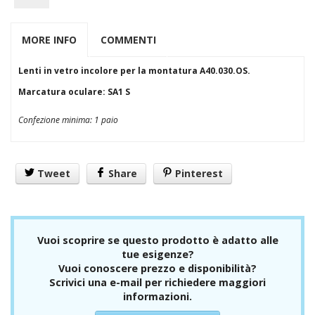
S3
Esd
Alimentari
MORE INFO
COMMENTI
Accessori per calzatura
Stivali
Lenti in vetro incolore per la montatura A40.030.OS.
Protezioni
Vista/Occhi
Marcatura oculare: SA1 S
Occhiali + Mascherine
Schermi
Confezione minima: 1 paio
Vie Respiratorie
FFP1
FFP2
FFP3
Tweet
Share
Pinterest
Semimaschere+ Pieno Facciale
Autorespiratori
Udito
Tappi
Vuoi scoprire se questo prodotto è adatto alle
Cuffie
tue esigenze?
Capo
Vuoi conoscere prezzo e disponibilità?
Saldatura
Scrivici una e-mail per richiedere maggiori
Materiale vario
informazioni.
Anticaduta
Imbragature +cordini