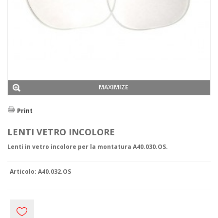
Abiti da lavoro
Abbigliamento Tecnico
Antifreddo
Antiacido
Alimentare
Ignifugo
Saldatura
Boscaiolo
Dielettrico
MAXIMIZE
Alta visibilità
Tyvek e Monouso
Print
Antipioggia
Sottoabiti
LENTI VETRO INCOLORE
Promozionale
Protezione Civile
Lenti in vetro incolore per la montatura A40.030.OS.
Grembiuli
Calzature
BASSE
Articolo:
A40.032.OS
S1P
S3
ALTE
S1P