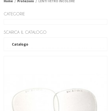
Home
Protezioni
LENTI VETRO INCOLORE
Fiore
Crosta
CATEGORIE
Filato
Cotone
Sintetico
Impregnati
SCARICA IL CATALOGO
Cotone
Sintetico
Catalogo
Monouso-casalinga
Lattice
Vinile
Nitrile
Industriali - Casalinghi
Tecnici
Antiscannamento
Antifreddo
Antiacido
Anticalore
Antivibrazione
Dielettrici
Manicotti
Abbigliamento