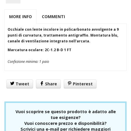
S3
Esd
Alimentari
MORE INFO
COMMENTI
Accessori per calzatura
Stivali
Occhiale con lente incolore in policarbonato avvolgente a 9
Protezioni
punti di curvatura, trattamento antigraffio. Montatura blu,
Vista/Occhi
canale di ventilazione integrato nell'arcata.
Occhiali + Mascherine
Schermi
Marcatura oculare: 2C-1.2 B-D 1 FT
Vie Respiratorie
FFP1
Confezione minima: 1 paio
FFP2
FFP3
Semimaschere+ Pieno Facciale
Autorespiratori
Tweet
Share
Pinterest
Udito
Tappi
Cuffie
Capo
Vuoi scoprire se questo prodotto è adatto alle
Saldatura
tue esigenze?
Materiale vario
Vuoi conoscere prezzo e disponibilità?
Anticaduta
Scrivici una e-mail per richiedere maggiori
Imbragature +cordini