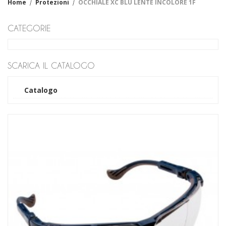
Home
Protezioni
OCCHIALE XC BLU LENTE INCOLORE 1F
Fiore
Crosta
CATEGORIE
Filato
Cotone
Sintetico
Impregnati
SCARICA IL CATALOGO
Cotone
Sintetico
Catalogo
Monouso-casalinga
Lattice
Vinile
Nitrile
Industriali - Casalinghi
Tecnici
Antiscannamento
Antifreddo
Antiacido
Anticalore
Antivibrazione
Dielettrici
Manicotti
Abbigliamento