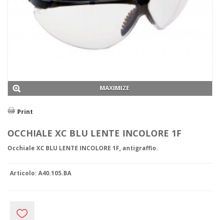
Abiti da lavoro
Abbigliamento Tecnico
Antifreddo
Antiacido
Alimentare
Ignifugo
Saldatura
Boscaiolo
Dielettrico
MAXIMIZE
Alta visibilità
Tyvek e Monouso
Print
Antipioggia
Sottoabiti
OCCHIALE XC BLU LENTE INCOLORE 1F
Promozionale
Protezione Civile
Occhiale XC BLU LENTE INCOLORE 1F, antigraffio.
Grembiuli
Calzature
BASSE
Articolo:
A40.105.BA
S1P
S3
ALTE
S1P