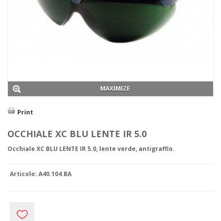
Abiti da lavoro
Abbigliamento Tecnico
Antifreddo
Antiacido
Alimentare
Ignifugo
Saldatura
Boscaiolo
Dielettrico
MAXIMIZE
Alta visibilità
Tyvek e Monouso
Print
Antipioggia
Sottoabiti
OCCHIALE XC BLU LENTE IR 5.0
Promozionale
Protezione Civile
Occhiale XC BLU LENTE IR 5.0, lente verde, antigraffio.
Grembiuli
Calzature
BASSE
Articolo:
A40.104.BA
S1P
S3
ALTE
S1P