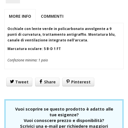
S3
Esd
Alimentari
MORE INFO
COMMENTI
Accessori per calzatura
Stivali
Occhiale con lente verde in policarbonato avvolgente a 9
Protezioni
punti di curvatura, trattamento antigraffio. Montatura blu,
Vista/Occhi
canale di ventilazione integrato nell'arcata.
Occhiali + Mascherine
Schermi
Marcatura oculare: 5 B-D 1 FT
Vie Respiratorie
FFP1
Confezione minima: 1 paio
FFP2
FFP3
Semimaschere+ Pieno Facciale
Autorespiratori
Tweet
Share
Pinterest
Udito
Tappi
Cuffie
Capo
Vuoi scoprire se questo prodotto è adatto alle
Saldatura
tue esigenze?
Materiale vario
Vuoi conoscere prezzo e disponibilità?
Anticaduta
Scrivici una e-mail per richiedere maggiori
Imbragature +cordini