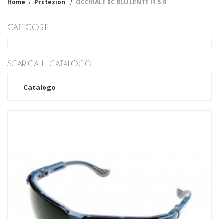
Home
Protezioni
OCCHIALE XC BLU LENTE IR 5.0
Fiore
Crosta
CATEGORIE
Filato
Cotone
Sintetico
Impregnati
SCARICA IL CATALOGO
Cotone
Sintetico
Catalogo
Monouso-casalinga
Lattice
Vinile
Nitrile
Industriali - Casalinghi
Tecnici
Antiscannamento
Antifreddo
Antiacido
Anticalore
Antivibrazione
Dielettrici
Manicotti
Abbigliamento