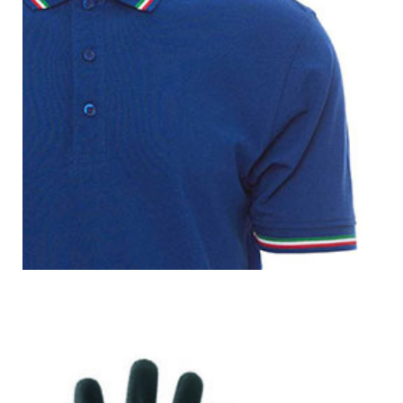
Varie
Pronto Soccorso
Infermeria
Armadietti / Valigette
Pacco reintegro
Lavaocchi
Pulizia e contenitori
Pulizia
Contenitori
Materiale assorbente
Cartaceo e lavamani
Carta
Lavamani
Segnaletica
Imballaggi
Protezione civile
Prodotti chimici
Antincendio
Sollevamento
indossa le tue idee