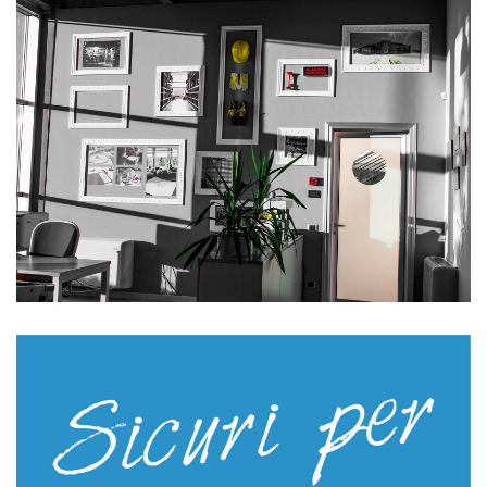
Fiore
Crosta
Filato
Cotone
Sintetico
Impregnati
Cotone
Sintetico
Monouso-casalinga
Lattice
Vinile
Nitrile
Industriali - Casalinghi
Tecnici
Antiscannamento
Antifreddo
Antiacido
Anticalore
Antivibrazione
Dielettrici
Manicotti
Abbigliamento