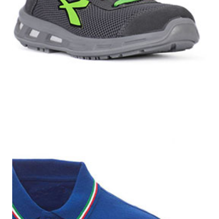
S3
Esd
Alimentari
Accessori per calzatura
Stivali
Protezioni
Vista/Occhi
Occhiali + Mascherine
Schermi
Vie Respiratorie
FFP1
FFP2
FFP3
Semimaschere+ Pieno Facciale
Autorespiratori
Udito
Tappi
Cuffie
Capo
Saldatura
Materiale vario
Anticaduta
Imbragature +cordini