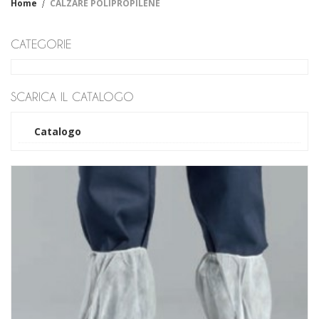
Home
CALZARE POLIPROPILENE
Fiore
Crosta
Filato
CATEGORIE
Cotone
Sintetico
Impregnati
SCARICA IL CATALOGO
Cotone
Sintetico
Monouso-casalinga
Catalogo
Lattice
Vinile
Nitrile
Industriali - Casalinghi
Tecnici
Antiscannamento
Antifreddo
Antiacido
Anticalore
Antivibrazione
Dielettrici
Manicotti
Abbigliamento