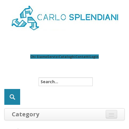
Chi Siamo
Servizi
Cataloghi
Contatti
Login
Category
Guanti
Pelle