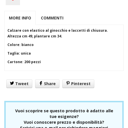
S3
Esd
Alimentari
MORE INFO
COMMENTI
Accessori per calzatura
Stivali
Protezioni
Calzare con elastico al ginocchio e laccetti di chiusura.
Vista/Occhi
Altezza cm 49, plantare cm 34.
Occhiali + Mascherine
Colore: bianco
Schermi
Vie Respiratorie
Taglia: unica
FFP1
Cartone: 200 pezzi
FFP2
FFP3
Semimaschere+ Pieno Facciale
Autorespiratori
Tweet
Share
Pinterest
Udito
Tappi
Cuffie
Capo
Saldatura
Vuoi scoprire se questo prodotto è adatto alle
Materiale vario
tue esigenze?
Anticaduta
Vuoi conoscere prezzo e disponibilità?
Imbragature +cordini
Scrivici una e-mail per richiedere maggiori